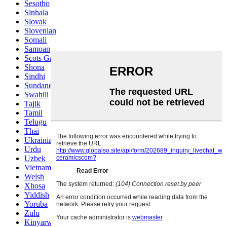
Sesotho
Sinhala
Slovak
Slovenian
Somali
Samoan
Scots Gaelic
Shona
Sindhi
Sundanese
Swahili
Tajik
Tamil
Telugu
Thai
Ukrainian
Urdu
Uzbek
Vietnamese
Welsh
Xhosa
Yiddish
Yoruba
Zulu
Kinyarwanda