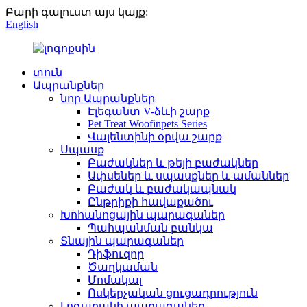
Բարի գալուստ այս կայք:
English
տուն
Ապրանքներ
նոր Ապրանքներ
Էլեգանտ V-ձևի շարք
Pet Treat Woofinpets Series
Վալենտինի օրվա շարք
Սպասք
Բաժակներ և թեյի բաժակներ
Ափսեներ և սպասքներ և ամաններ
Բաժակ և բաժակապնակ
Ընթրիքի հավաքածու
Խոհանոցային պարագաներ
Պահպանման բանկա
Տնային պարագաներ
Դիֆուզոր
Ծաղկաման
Մոմակալ
Ոսկերչական ցուցադրություն
Լոգարանի պարագաներ