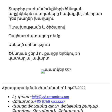
Տարբեր բաժանմունքների ծննդյան
աղջիկներն ու տղաները հավաքվել էին իրար
դեմ խաղեր խաղալու
Ուրախությամբ և ծիծաղով
Պայծառ ժպտացող դեմք
Անկեղծ օրհնություն
Ծննդյան ջերմ ու քաղցր երեկույթի
կատարյալ ավարտ
Հրապարակման ժամանակը՝ նոյ-07-2022
Էլ. փոստ:
info@yst-ceramics.com
Հեռախոս:
+86-0768-6853227
Հասցե:
Ֆուգանգ գյուղ, Ֆենթանգ քաղաք,
Չաոժոու, Գուանդուն, Չինաստան