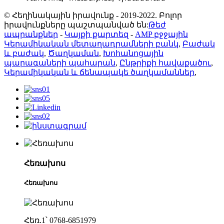
© Հեղինակային իրավունք - 2019-2022. Բոլոր
իրավունքները պաշտպանված են:
Թեժ
ապրանքներ
-
Կայքի քարտեզ
-
AMP բջջային
Կերամիկական մետաղադրամների բանկ
,
Բաժակ
և բաժակ
,
Ծաղկաման
,
Խոհանոցային
պարագաների պահարան
,
Ընթրիքի հավաքածու
,
Կերամիկական և ճենապակե ծաղկամաններ
,
Հեռախոս
Հեռախոս
Հեռ.1՝ 0768-6851979